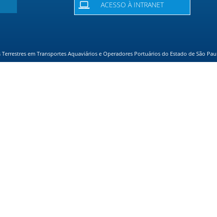
ACESSO À INTRANET
Terrestres em Transportes Aquaviários e Operadores Portuários do Estado de São Pau