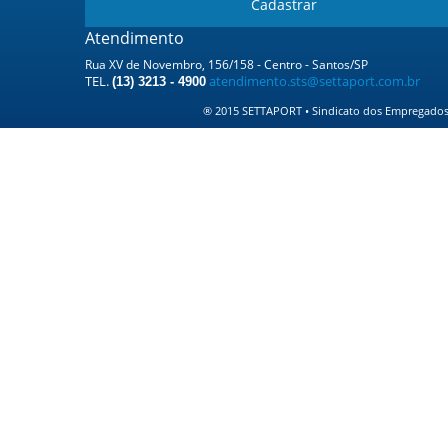
Cadastrar
Atendimento
Rua XV de Novembro, 156/158 - Centro - Santos/SP
TEL.
atendimento.sts@settaport.com.br
(13) 3213 - 4900
® 2015 SETTAPORT • Sindicato dos Empregados 