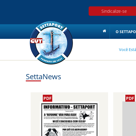
Sindicalize-se
O SETTAPO
Você Est
SettaNews
PDF
PDF