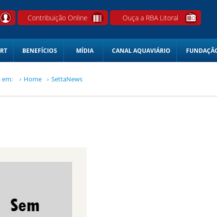
Contribuição Online
Ouça a RBA Litoral
RT
BENEFÍCIOS
MÍDIA
CANAL AQUAVIÁRIO
FUNDAÇÃO
á em:
Home
SettaNews